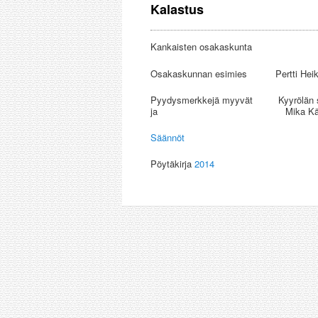
Kalastus
Kankaisten osakaskunta
Osakaskunnan esimies Pertti Hei
Pyydysmerkkejä myyvät Kyyrölän s
ja Mika Kämäri Kanka
Säännöt
Pöytäkirja
2014