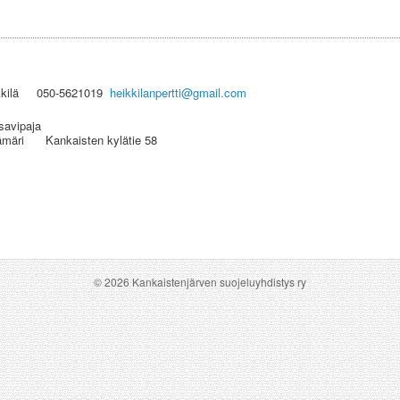
kkilä 050-5621019
heikkilanpertti@gmail.com
avipaja
isten kylätie 58
© 2026 Kankaistenjärven suojeluyhdistys ry