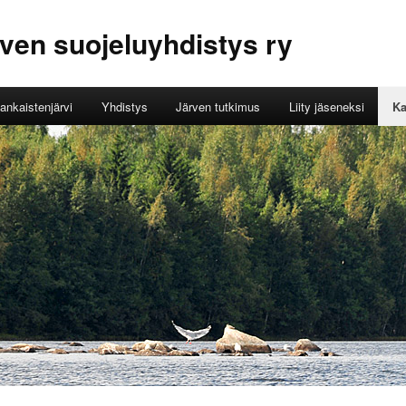
ven suojeluyhdistys ry
ankaistenjärvi
Yhdistys
Järven tutkimus
Liity jäseneksi
Ka