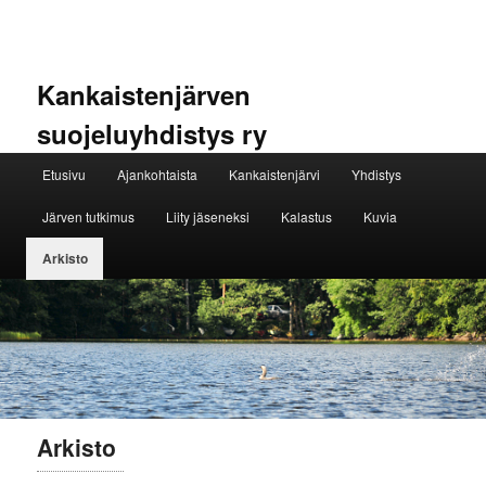
Kankaistenjärven
suojeluyhdistys ry
Päävalikko
Etusivu
Ajankohtaista
Kankaistenjärvi
Yhdistys
Siirry sisältöön
Siirry toissijaiseen sisältöön
Järven tutkimus
Liity jäseneksi
Kalastus
Kuvia
Arkisto
Arkisto