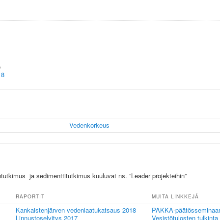
e
18
Vedenkorkeus
ntutkimus ja sedimenttitutkimus kuuluvat ns. ”Leader projekteihin”
RAPORTIT
MUITA LINKKEJÄ
Kankaistenjärven vedenlaatukatsaus 2018
PAKKA-päätösseminaar
Linnustoselvitys 2017
Vesistötulosten tulkint