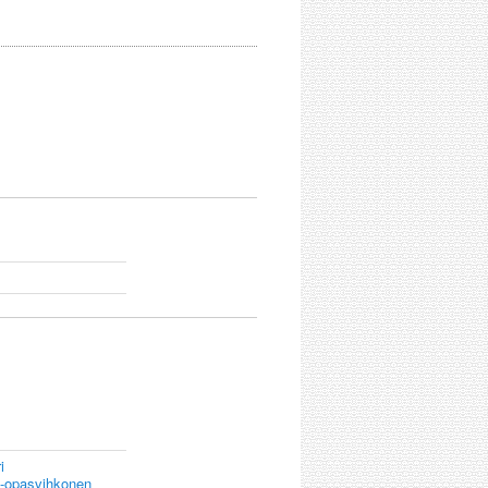
i
a -opasvihkonen