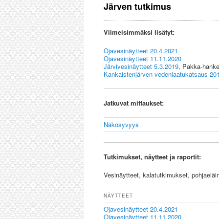
Järven tutkimus
Viimeisimmäksi lisätyt:
Ojavesinäytteet 20.4.2021
Ojavesinäytteet 11.11.2020
Järvivesinäytteet 5.3.2019
, Pakka-hank
Kankaistenjärven vedenlaatukatsaus 20
Jatkuvat mittaukset:
Näkösyvyys
Tutkimukset, näytteet ja raportit:
Vesinäytteet, kalatutkimukset, pohjaeläi
NÄYTTEET
Ojavesinäytteet 20.4.2021
Ojavesinäytteet 11.11.2020