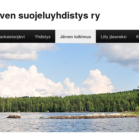
ven suojeluyhdistys ry
ankaistenjärvi
Yhdistys
Järven tutkimus
Liity jäseneksi
K