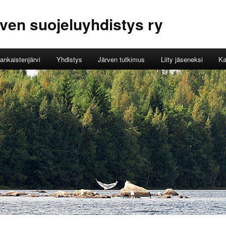
ven suojeluyhdistys ry
ankaistenjärvi
Yhdistys
Järven tutkimus
Liity jäseneksi
Ka