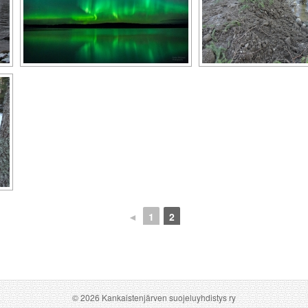
◄
1
2
© 2026 Kankaistenjärven suojeluyhdistys ry