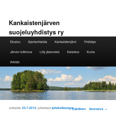
Kankaistenjärven
suojeluyhdistys ry
Päävalikko
Etusivu
Ajankohtaista
Kankaistenjärvi
Yhdistys
Siirry sisältöön
Siirry toissijaiseen sisältöön
Järven tutkimus
Liity jäseneksi
Kalastus
Kuvia
Arkisto
Artikkelien selaus
Julkaistu
23.7.2014
, julkaissut
juhakallasmaa
←
Edellinen
Seuraava
→