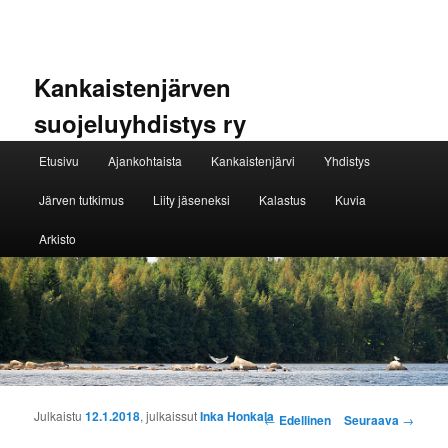
Kankaistenjärven
suojeluyhdistys ry
Päävalikko
Etusivu
Ajankohtaista
Kankaistenjärvi
Yhdistys
Siirry sisältöön
Siirry toissijaiseen sisältöön
Järven tutkimus
Liity jäseneksi
Kalastus
Kuvia
Arkisto
Artikkelien selaus
Julkaistu
12.1.2018
, julkaissut
Inka Honkala
←
Edellinen
Seuraava
→