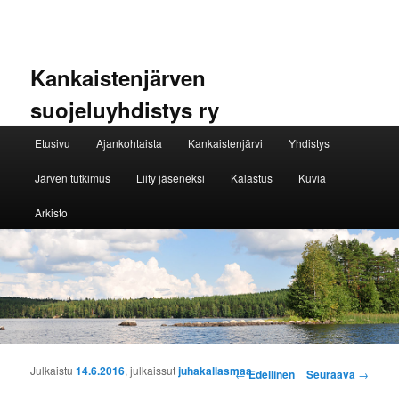
Kankaistenjärven
suojeluyhdistys ry
Päävalikko
Etusivu
Ajankohtaista
Kankaistenjärvi
Yhdistys
Siirry sisältöön
Siirry toissijaiseen sisältöön
Järven tutkimus
Liity jäseneksi
Kalastus
Kuvia
Arkisto
Artikkelien selaus
Julkaistu
14.6.2016
, julkaissut
juhakallasmaa
←
Edellinen
Seuraava
→