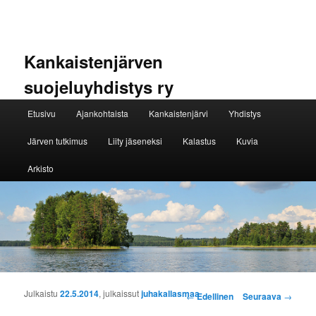
Kankaistenjärven
suojeluyhdistys ry
Päävalikko
Etusivu
Ajankohtaista
Kankaistenjärvi
Yhdistys
Siirry sisältöön
Siirry toissijaiseen sisältöön
Järven tutkimus
Liity jäseneksi
Kalastus
Kuvia
Arkisto
Artikkelien selaus
Julkaistu
22.5.2014
, julkaissut
juhakallasmaa
←
Edellinen
Seuraava
→